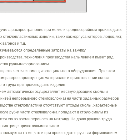
учила распространение при мелко и среднесерийном производстве
 стеклопластиковых изделий, таких как корпуса катеров, лодок, яхт,
вагонов и т.д.
разумеваются определённые затраты на закупку
роизводства, технология производства напылением имеет ряд
дства ручным формованием.
существляется с помощью специального оборудования. При этом
ом раскрое армирующих материалов и приготовлении смеси
ого труда при производстве изделия.
ием автоматически осуществляет жёсткую дозацию смолы и
з нитей непрерывного стекловолокна) на части заданных размеров
изводстве стеклопластика отсутствуют отходы смолы, характерные
осле рубки части стекловолокна попадают в струю смолы из
ся ею во время переноса на матрицу. На долю ручного труда
 в матрице прикаточным валиком.
спользуется та же, что и при производстве ручным формованием.