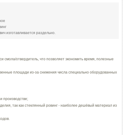
ное
винг
ич изготавливается раздельно.
еси смола/отвердитель, что позволяет экономить время, полезные
венные площади из-за снижения числа специально оборудованных
и производстве;
делия, так как стеклянный ровинг - наиболее дешёвый материал из
ходов.