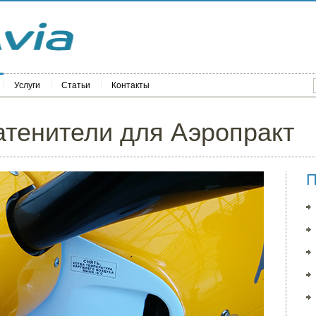
Услуги
Статьи
Контакты
атенители для Аэропракт
П